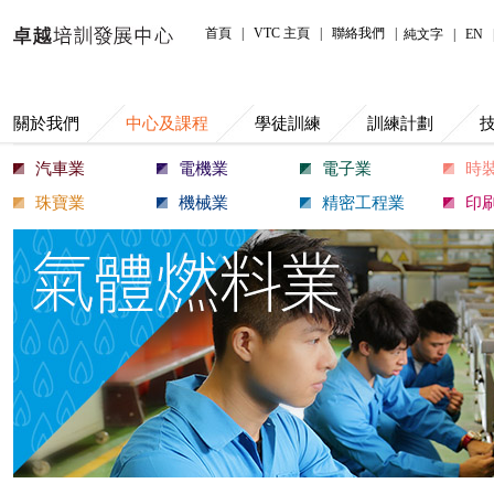
中心及課程
首頁
|
VTC 主頁
|
聯絡我們
|
純文字
|
EN
關於我們
中心及課程
學徒訓練
訓練計劃
汽車業
電機業
電子業
時
珠寶業
機械業
精密工程業
印