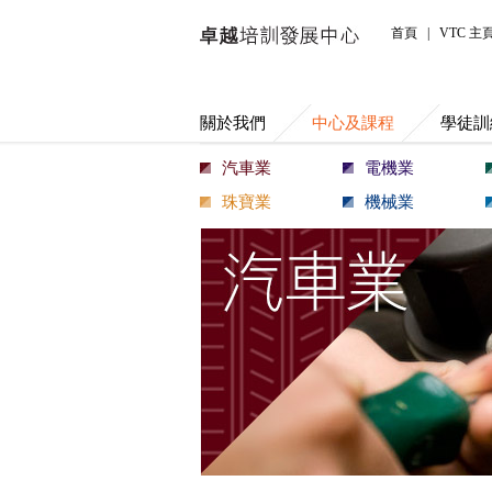
中心及課程
首頁
|
VTC 主
關於我們
中心及課程
學徒訓
汽車業
電機業
珠寶業
機械業