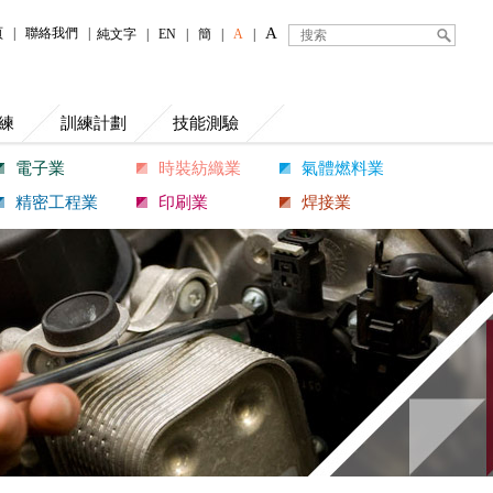
A
頁
|
聯絡我們
|
純文字
|
EN
|
簡
|
A
|
練
訓練計劃
技能測驗
電子業
時裝紡織業
氣體燃料業
精密工程業
印刷業
焊接業