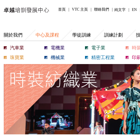
中心及課程
首頁
|
VTC 主頁
|
聯絡我們
|
純文字
|
EN
關於我們
中心及課程
學徒訓練
訓練計劃
汽車業
電機業
電子業
時
珠寶業
機械業
精密工程業
印