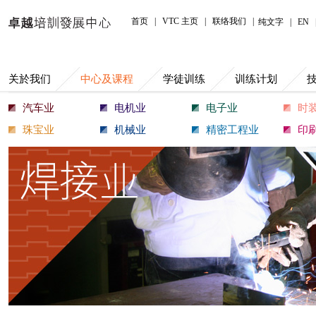
中心及课程
首页
|
VTC 主页
|
联络我们
|
纯文字
|
EN
关於我们
中心及课程
学徒训练
训练计划
汽车业
电机业
电子业
时
珠宝业
机械业
精密工程业
印