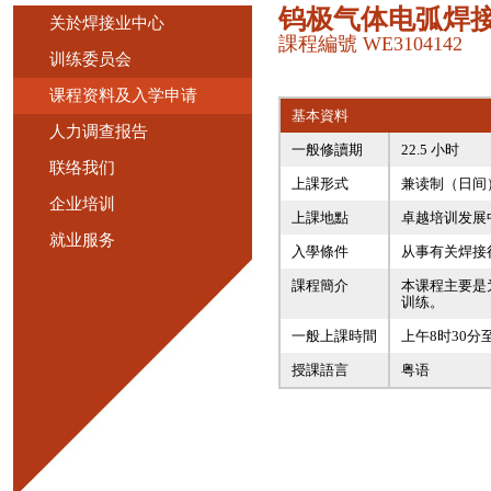
钨极气体电弧焊接
关於焊接业中心
課程編號 WE3104142
训练委员会
课程资料及入学申请
基本資料
人力调查报告
一般修讀期
22.5 小时
联络我们
上課形式
兼读制（日间
企业培训
上課地點
卓越培训发展
就业服务
入學條件
从事有关焊接
課程簡介
本课程主要是
训练。
一般上課時間
上午8时30分
授課語言
粤语