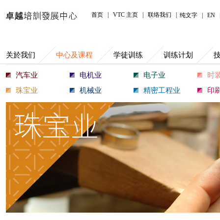
中心及课程
首页
|
VTC 主页
|
联络我们
|
纯文字
|
EN
关於我们
中心及课程
学徒训练
训练计划
汽车业
电机业
电子业
时
珠宝业
机械业
精密工程业
印