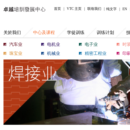
中心及课程
首页
|
VTC 主页
|
联络我们
|
纯文字
|
EN
关於我们
中心及课程
学徒训练
训练计划
汽车业
电机业
电子业
时
珠宝业
机械业
精密工程业
印