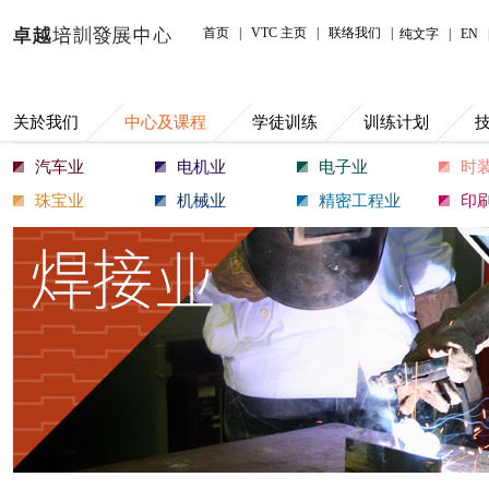
中心及课程
首页
|
VTC 主页
|
联络我们
|
纯文字
|
EN
关於我们
中心及课程
学徒训练
训练计划
汽车业
电机业
电子业
时
珠宝业
机械业
精密工程业
印