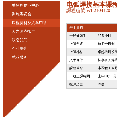
电弧焊接基本课
关於焊接业中心
課程編號 WE2104120
训练委员会
课程资料及入学申请
基本資料
人力调查报告
一般修讀期
37.5 小时
联络我们
上課形式
短期全日制
企业培训
上課地點
卓越培训发
就业服务
入學條件
从事有关焊
課程簡介
本课程主要
一般上課時間
上午8时30
授課語言
粤语