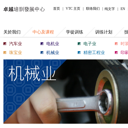
中心及课程
首页
|
VTC 主页
|
联络我们
|
纯文字
|
EN
关於我们
中心及课程
学徒训练
训练计划
汽车业
电机业
电子业
时
珠宝业
机械业
精密工程业
印