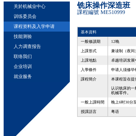
铣床操作深造班
关於机械业中心
課程編號 ME510999
训练委员会
课程资料及入学申请
基本資料
技能测验
一般修讀期
12晚
人力调查报告
上課形式
兼读制（夜间
联络我们
上課地點
卓越培训发展
企业培训
入學條件
申请人须修毕
就业服务
課程簡介
本课程旨在提
认识铣床的一
机械零件。
一般上課時間
晚上6时30分
授課語言
粤语