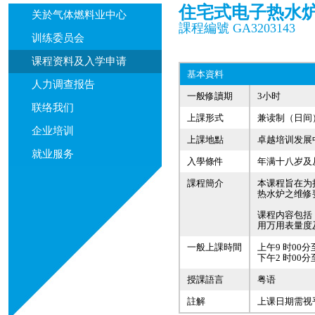
住宅式电子热水
关於气体燃料业中心
課程編號 GA3203143
训练委员会
课程资料及入学申请
基本資料
人力调查报告
一般修讀期
3小时
联络我们
上課形式
兼读制（日间
企业培训
上課地點
卓越培训发展
就业服务
入學條件
年满十八岁及
課程簡介
本课程旨在为
热水炉之维修
课程内容包括
用万用表量度
一般上課時間
上午9 时00分
下午2 时00分
授課語言
粤语
註解
上课日期需视