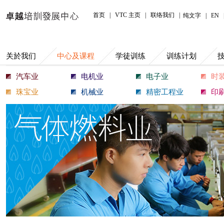
中心及课程
首页
|
VTC 主页
|
联络我们
|
纯文字
|
EN
关於我们
中心及课程
学徒训练
训练计划
汽车业
电机业
电子业
时
珠宝业
机械业
精密工程业
印