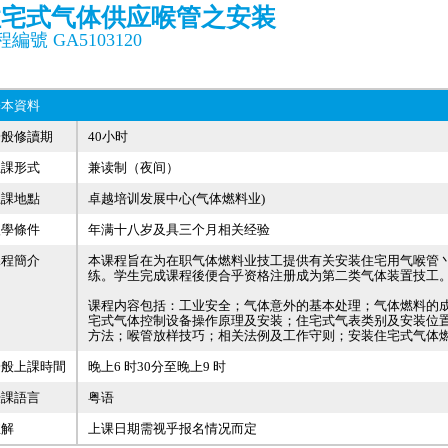
住宅式气体供应喉管之安装
編號 GA5103120
基本資料
一般修讀期
40小时
上課形式
兼读制（夜间）
上課地點
卓越培训发展中心(气体燃料业)
入學條件
年满十八岁及具三个月相关经验
課程簡介
本课程旨在为在职气体燃料业技工提供有关安装住宅用气喉管
练。学生完成课程後便合乎资格注册成为第二类气体装置技工
课程内容包括：工业安全；气体意外的基本处理；气体燃料的
宅式气体控制设备操作原理及安装；住宅式气表类别及安装位
方法；喉管放样技巧；相关法例及工作守则；安装住宅式气体
一般上課時間
晚上6 时30分至晚上9 时
授課語言
粤语
註解
上课日期需视乎报名情况而定