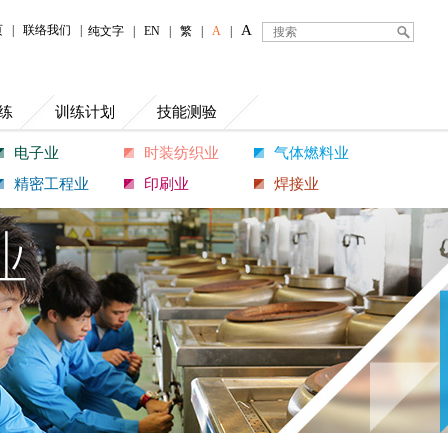
A
页
|
联络我们
|
纯文字
|
EN
|
繁
|
A
|
练
训练计划
技能测验
电子业
时装纺织业
气体燃料业
精密工程业
印刷业
焊接业