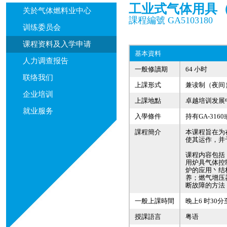
工业式气体用具
关於气体燃料业中心
課程編號 GA5103180
训练委员会
课程资料及入学申请
基本資料
人力调查报告
一般修讀期
64 小时
联络我们
上課形式
兼读制（夜间
企业培训
上課地點
卓越培训发展
就业服务
入學條件
持有GA-31
課程簡介
本课程旨在为
使其运作，并
课程内容包括
用炉具气体控
炉的应用丶结
养；燃气增压
断故障的方法
一般上課時間
晚上6 时30分
授課語言
粤语