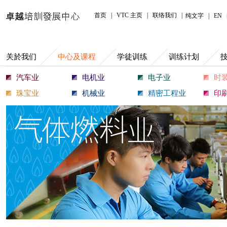
中心及课程
首页
|
VTC 主页
|
联络我们
|
纯文字
|
EN
关於我们
中心及课程
学徒训练
训练计划
汽车业
电机业
电子业
时
珠宝业
机械业
精密工程业
印