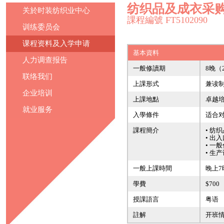
纺织品及成衣采
关於时装纺织业中心
課程編號 FT5102090
训练委员会
课程资料及入学申请
基本資料
人力调查报告
一般修讀期
8晚（
联络我们
上課形式
兼读
企业培训
上課地點
卓越
就业服务
入學條件
适合
課程簡介
• 纺
• 出
• 一
• 生
一般上課時間
晚上7
學費
$700
授課語言
粤语
註解
开班