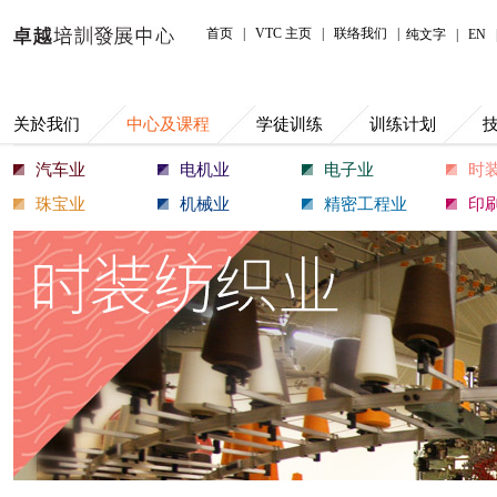
中心及课程
首页
|
VTC 主页
|
联络我们
|
纯文字
|
EN
关於我们
中心及课程
学徒训练
训练计划
汽车业
电机业
电子业
时
珠宝业
机械业
精密工程业
印